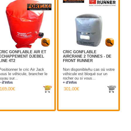
CRIC GONFLABLE AIR ET
CRIC GONFLABLE
ECHAPPEMENT DJEBEL
AIRCRANE 2 TONNES - DE
LINE 4T2
FRONT RUNNER
Positionner le cric Air Jack
Non disponibleAu cas où votre
sous le véhicule, brancher le
véhicule est bloqué sur un
tuyau sur...
rocher ou si vous...
+ d'infos
+ d'infos
169.00€
301.00€